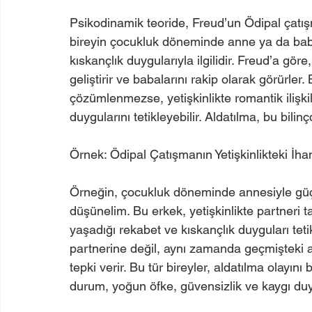
Psikodinamik teoride, Freud’un Ödipal çatış
bireyin çocukluk döneminde anne ya da baba
kıskançlık duygularıyla ilgilidir. Freud’a gör
geliştirir ve babalarını rakip olarak görürler.
çözümlenmezse, yetişkinlikte romantik ilişki
duygularını tetikleyebilir. Aldatılma, bu bilin
Örnek: Ödipal Çatışmanın Yetişkinlikteki İh
Örneğin, çocukluk döneminde annesiyle güçl
düşünelim. Bu erkek, yetişkinlikte partneri t
yaşadığı rekabet ve kıskançlık duyguları teti
partnerine değil, aynı zamanda geçmişteki a
tepki verir. Bu tür bireyler, aldatılma olayını b
durum, yoğun öfke, güvensizlik ve kaygı duygu