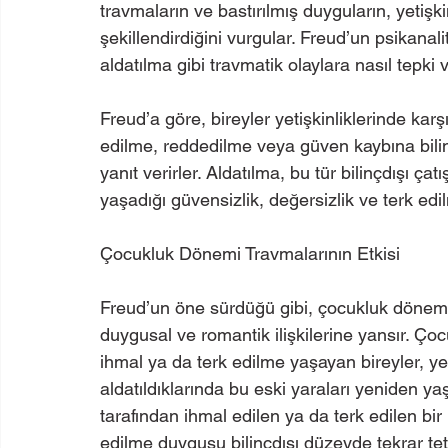
travmaların ve bastırılmış duyguların, yetişki
şekillendirdiğini vurgular. Freud’un psikanal
aldatılma gibi travmatik olaylara nasıl tepki 
Freud’a göre, bireyler yetişkinliklerinde karşı
edilme, reddedilme veya güven kaybına bili
yanıt verirler. Aldatılma, bu tür bilinçdışı ça
yaşadığı güvensizlik, değersizlik ve terk edil
Çocukluk Dönemi Travmalarının Etkisi
Freud’un öne sürdüğü gibi, çocukluk dönemin
duygusal ve romantik ilişkilerine yansır. 
ihmal ya da terk edilme yaşayan bireyler, ye
aldatıldıklarında bu eski yaraları yeniden ya
tarafından ihmal edilen ya da terk edilen bir 
edilme duygusu bilinçdışı düzeyde tekrar teti