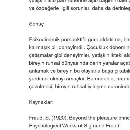
yetişkinlikte partnerlerine aşırı bağımlı hale 
ve özdeğerle ilgili sorunları daha da derinleşt
Sonuç
Psikodinamik perspektife göre aldatılma, bire
karmaşık bir deneyimdir. Çocukluk dönemind
çatışmalar gibi deneyimler, yetişkinlikteki al
bireyin ruhsal dünyasında derin yaralar açabi
anlamak ve bireyin bu olaylarla başa çıkabil
yardımcı olmayı amaçlar. Bu nedenle, terapide
çözülmesi, bireyin ruhsal iyileşme sürecinde 
Kaynaklar:
Freud, S. (1920). Beyond the pleasure princ
Psychological Works of Sigmund Freud.