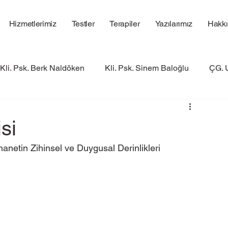
Hizmetlerimiz
Testler
Terapiler
Yazılarımız
Hakk
Kli. Psk. Berk Naldöken
Kli. Psk. Sinem Baloğlu
ÇG. 
si
hanetin Zihinsel ve Duygusal Derinlikleri