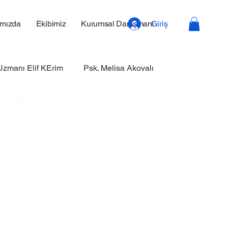
ımızda
Ekibimiz
Kurumsal Danışmanlık
Giriş
Uzmanı Elif KErim
Psk. Melisa Akovalı