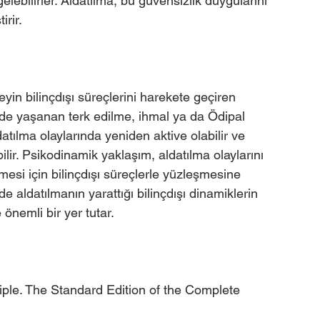
gelebilirler. Aldatılma, bu güvensizlik duygularını 
irir.
yin bilinçdışı süreçlerini harekete geçiren 
e yaşanan terk edilme, ihmal ya da Ödipal 
datılma olaylarında yeniden aktive olabilir ve 
lir. Psikodinamik yaklaşım, aldatılma olaylarını 
mesi için bilinçdışı süreçlerle yüzleşmesine 
 aldatılmanın yarattığı bilinçdışı dinamiklerin 
önemli bir yer tutar.
iple. The Standard Edition of the Complete 