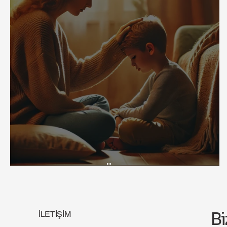
Çocuklarda Öfke Sorunları
Bi
İLETİŞİM