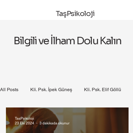
TaşPsikoloji
Bilgili ve İlham Dolu Kalın
All Posts
Kli. Psk. İpek Güneş
Kli. Psk. Elif Göllü
TasPsikoloji
23 Eki 2024
3 dakikada okunur