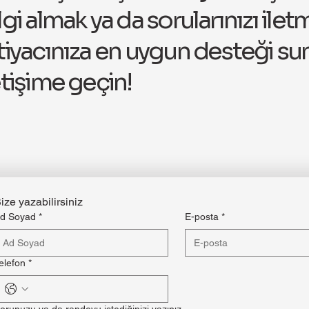
lgi almak ya da sorularınızı ilet
tiyacınıza en uygun desteği s
etişime geçin!
ize yazabilirsiniz
d Soyad
*
E-posta
*
elefon
*
orunuzu ya da randevu istediğinizi yazınız