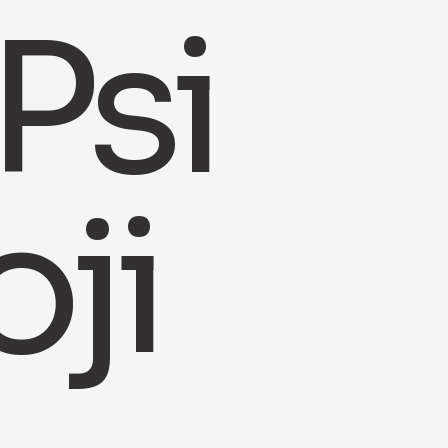
Psi
oji