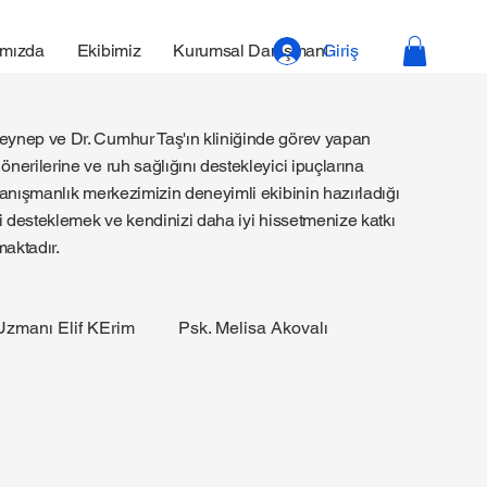
ımızda
Ekibimiz
Kurumsal Danışmanlık
Giriş
Zeynep ve Dr. Cumhur Taş'ın kliniğinde görev yapan
önerilerine ve ruh sağlığını destekleyici ipuçlarına
 danışmanlık merkezimizin deneyimli ekibinin hazırladığı
izi desteklemek ve kendinizi daha iyi hissetmenize katkı
aktadır.
Uzmanı Elif KErim
Psk. Melisa Akovalı