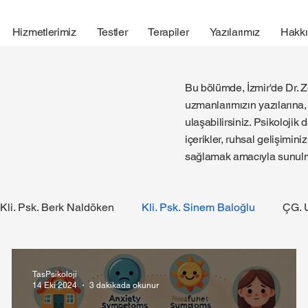
Hizmetlerimiz
Testler
Terapiler
Yazılarımız
Hakk
Bu bölümde, İzmir'de Dr. 
uzmanlarımızın yazılarına, 
ulaşabilirsiniz. Psikolojik
içerikler, ruhsal gelişimin
sağlamak amacıyla sunulm
Kli. Psk. Berk Naldöken
Kli. Psk. Sinem Baloğlu
ÇG. 
TasPsikoloji
14 Eki 2024
3 dakikada okunur