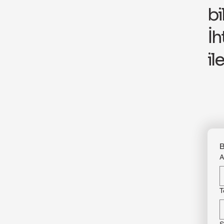
bi
İh
il
B
A
T
S