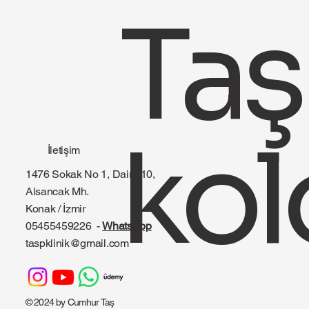
Taş
kol
İletişim
1476 Sokak No 1, Daire 10,
Alsancak Mh.
Konak / İzmir
05455459226
-
WhatsApp
taspklinik@gmail.com
© 2024 by Cumhur Taş